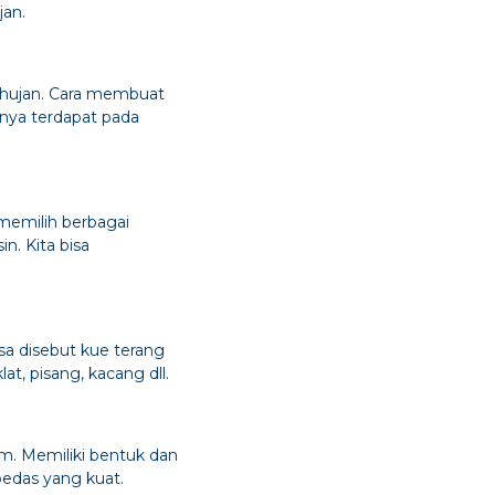
jan.
 hujan. Cara membuat
knya terdapat pada
 memilih berbagai
n. Kita bisa
sa disebut kue terang
t, pisang, kacang dll.
m. Memiliki bentuk dan
pedas yang kuat.