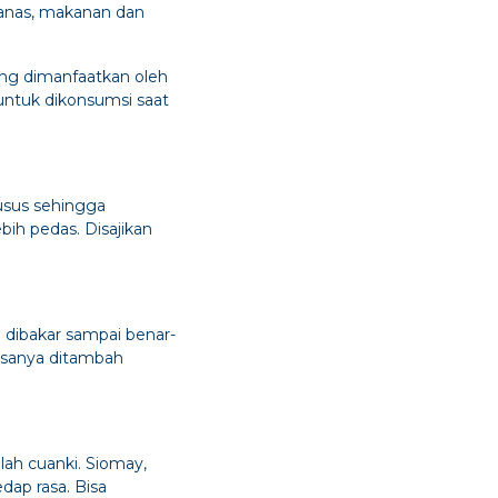
anas, makanan dan
ang dimanfaatkan oleh
ntuk dikonsumsi saat
usus sehingga
ih pedas. Disajikan
 dibakar sampai benar-
iasanya ditambah
ah cuanki. Siomay,
dap rasa. Bisa