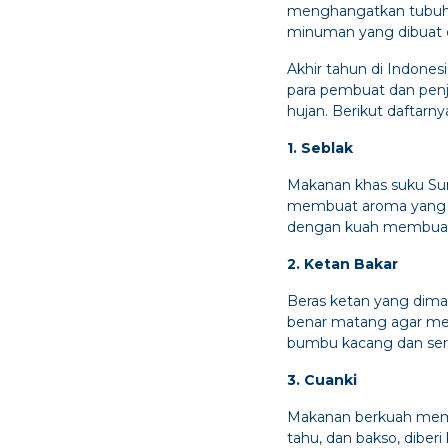
menghangatkan tubuh 
minuman yang dibuat
Akhir tahun di Indone
para pembuat dan pen
hujan. Berikut daftarny
1. Seblak
Makanan khas suku Sun
membuat aroma yang kh
dengan kuah membuat 
2. Ketan Bakar
Beras ketan yang dimas
benar matang agar men
bumbu kacang dan se
3. Cuanki
Makanan berkuah meman
tahu, dan bakso, diber