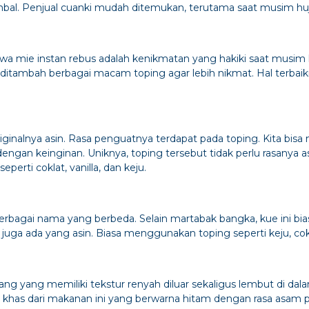
bal. Penjual cuanki mudah ditemukan, terutama saat musim hu
a mie instan rebus adalah kenikmatan yang hakiki saat musim
 ditambah berbagai macam toping agar lebih nikmat. Hal terbai
iginalnya asin. Rasa penguatnya terdapat pada toping. Kita bisa
ngan keinginan. Uniknya, toping tersebut tidak perlu rasanya asi
erti coklat, vanilla, dan keju.
erbagai nama yang berbeda. Selain martabak bangka, kue ini bia
juga ada yang asin. Biasa menggunakan toping seperti keju, cokla
g yang memiliki tekstur renyah diluar sekaligus lembut di dala
g khas dari makanan ini yang berwarna hitam dengan rasa asam 