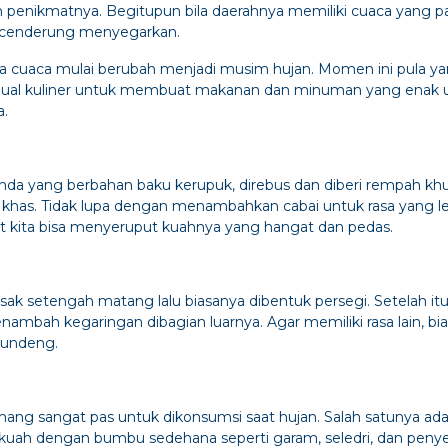
penikmatnya. Begitupun bila daerahnya memiliki cuaca yang p
 cenderung menyegarkan.
sia cuaca mulai berubah menjadi musim hujan. Momen ini pula y
jual kuliner untuk membuat makanan dan minuman yang enak u
a.
da yang berbahan baku kerupuk, direbus dan diberi rempah kh
as. Tidak lupa dengan menambahkan cabai untuk rasa yang leb
kita bisa menyeruput kuahnya yang hangat dan pedas.
ak setengah matang lalu biasanya dibentuk persegi. Setelah itu
ambah kegaringan dibagian luarnya. Agar memiliki rasa lain, b
rundeng.
g sangat pas untuk dikonsumsi saat hujan. Salah satunya adal
i kuah dengan bumbu sedehana seperti garam, seledri, dan penye